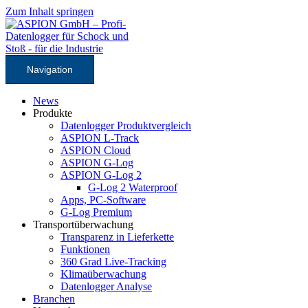
Zum Inhalt springen
Navigation
News
Produkte
Datenlogger Produktvergleich
ASPION L-Track
ASPION Cloud
ASPION G-Log
ASPION G-Log 2
G-Log 2 Waterproof
Apps, PC-Software
G-Log Premium
Transportüberwachung
Transparenz in Lieferkette
Funktionen
360 Grad Live-Tracking
Klimaüberwachung
Datenlogger Analyse
Branchen