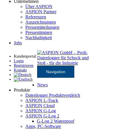
Unternehmen
Über ASPION
ASPION Partner
Referenzen
Auszeichnungen
Pressemitteilungen
Pressestimmen
Nachhaltigkeit
Jobs
Kundenportal:
Login
Registrieren
Kontakt
Navigation
News
Produkte
Datenlogger Produktvergleich
ASPION L-Track
ASPION Cloud
ASPION G-Log
ASPION G-Log 2
G-Log 2 Waterproof
Apps, PC-Software