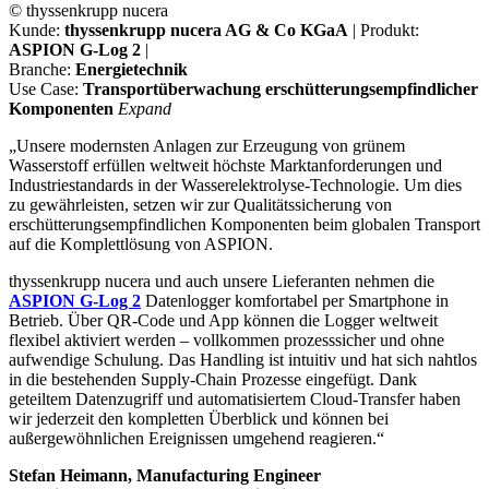
© thyssenkrupp nucera
Kunde:
thyssenkrupp nucera AG & Co KGaA
| Produkt:
ASPION G-Log 2
|
Branche:
Energietechnik
Use Case:
Transportüberwachung erschütterungsempfindlicher
Komponenten
Expand
„Unsere modernsten Anlagen zur Erzeugung von grünem
Wasserstoff erfüllen weltweit höchste Marktanforderungen und
Industriestandards in der Wasserelektrolyse-Technologie. Um dies
zu gewährleisten, setzen wir zur Qualitätssicherung von
erschütterungsempfindlichen Komponenten beim globalen Transport
auf die Komplettlösung von ASPION.
thyssenkrupp nucera und auch unsere Lieferanten nehmen die
ASPION G-Log 2
Datenlogger komfortabel per Smartphone in
Betrieb. Über QR-Code und App können die Logger weltweit
flexibel aktiviert werden – vollkommen prozesssicher und ohne
aufwendige Schulung. Das Handling ist intuitiv und hat sich nahtlos
in die bestehenden Supply-Chain Prozesse eingefügt. Dank
geteiltem Datenzugriff und automatisiertem Cloud-Transfer haben
wir jederzeit den kompletten Überblick und können bei
außergewöhnlichen Ereignissen umgehend reagieren.“
Stefan Heimann, Manufacturing Engineer