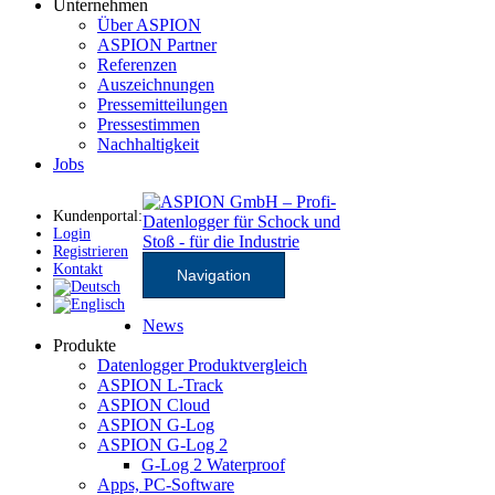
Unternehmen
Über ASPION
ASPION Partner
Referenzen
Auszeichnungen
Pressemitteilungen
Pressestimmen
Nachhaltigkeit
Jobs
Kundenportal:
Login
Registrieren
Kontakt
Navigation
News
Produkte
Datenlogger Produktvergleich
ASPION L-Track
ASPION Cloud
ASPION G-Log
ASPION G-Log 2
G-Log 2 Waterproof
Apps, PC-Software