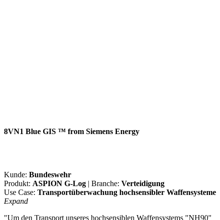
8VN1 Blue GIS ™ from Siemens Energy
Kunde:
Bundeswehr
Produkt:
ASPION G-Log
| Branche:
Verteidigung
Use Case:
Transportüberwachung hochsensibler Waffensysteme
Expand
"Um den Transport unseres hochsensiblen Waffensystems "NH90"