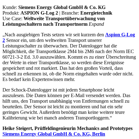
Kunde:
Siemens Energy Global GmbH & Co. KG
Produkt:
ASPION G-Log 2
| Branche:
Energietechnik
Use Case:
Weltweite Transportüberwachung von
Leistungsschaltern nach Transportnorm
Expand
„Nach ausgiebigen Tests setzen wir seit kurzem den
Aspion G-Log
2
Sensor ein, um den weltweiten Transport unserer
Leistungsschalter zu überwachen. Der Datenlogger hat die
Möglichkeit, die Transportklasse 2M4 bis 2M6 nach der Norm IEC
60721-3-2 Ed. 3.0 auszuwählen. Kommt es zu einer Überschreitung
der Werte in einer Transportklasse, so werden diese Ereignisse
gespeichert und rot markiert. Das hat den großen Vorteil, dass
schnell zu erkennen ist, ob die Norm eingehalten wurde oder nicht.
Es bedarf kein Expertenwissen mehr.
Der Schock-Datenlogger ist mit jedem Smartphone leicht
auszulesen. Die Daten können per E-Mail versendet werden. Das
hilft uns, den Transport unabhängig von Entfernungen schnell zu
beurteilen. Der Sensor ist leicht zu montieren und hat ein sehr
geringes Gewicht. Außerdem benötigt man keine weitere teure
Kalibrierung wie bei manch anderen Transportloggern.“
Heike Steigert, Prüffeldingenieurin Mechanics and Prototypes
Siemens Energy Global GmbH & Co. KG, Berlin