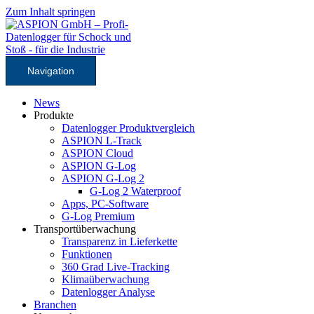
Zum Inhalt springen
Navigation
News
Produkte
Datenlogger Produktvergleich
ASPION L-Track
ASPION Cloud
ASPION G-Log
ASPION G-Log 2
G-Log 2 Waterproof
Apps, PC-Software
G-Log Premium
Transportüberwachung
Transparenz in Lieferkette
Funktionen
360 Grad Live-Tracking
Klimaüberwachung
Datenlogger Analyse
Branchen