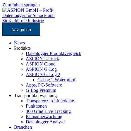
Zum Inhalt springen
Navigation
News
Produkte
Datenlogger Produktvergleich
ASPION L-Track
ASPION Cloud
ASPION G-Log
ASPION G-Log 2
G-Log 2 Waterproof
Apps, PC-Software
G-Log Premium
Transportüberwachung
Transparenz in Lieferkette
Funktionen
360 Grad Live-Tracking
Klimaüberwachung
Datenlogger Analyse
Branchen