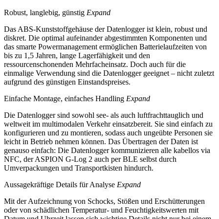
Robust, langlebig, günstig
Expand
Das ABS-Kunststoffgehäuse der Datenlogger ist klein, robust und
diskret. Die optimal aufeinander abgestimmten Komponenten und
das smarte Powermanagement ermöglichen Batterielaufzeiten von
bis zu 1,5 Jahren, lange Lagerfähigkeit und den
ressourcenschonenden Mehrfacheinsatz. Doch auch für die
einmalige Verwendung sind die Datenlogger geeignet – nicht zuletzt
aufgrund des günstigen Einstandspreises.
Einfache Montage, einfaches Handling
Expand
Die Datenlogger sind sowohl see- als auch luftfrachttauglich und
weltweit im multimodalen Verkehr einsatzbereit. Sie sind einfach zu
konfigurieren und zu montieren, sodass auch ungeübte Personen sie
leicht in Betrieb nehmen können. Das Übertragen der Daten ist
genauso einfach: Die Datenlogger kommunizieren alle kabellos via
NFC, der ASPION G-Log 2 auch per BLE selbst durch
Umverpackungen und Transportkisten hindurch.
Aussagekräftige Details für Analyse
Expand
Mit der Aufzeichnung von Schocks, Stößen und Erschütterungen
oder von schädlichen Temperatur- und Feuchtigkeitswerten mit
Datum und Uhrzeit lassen sich wichtige Details nicht nur bei einem