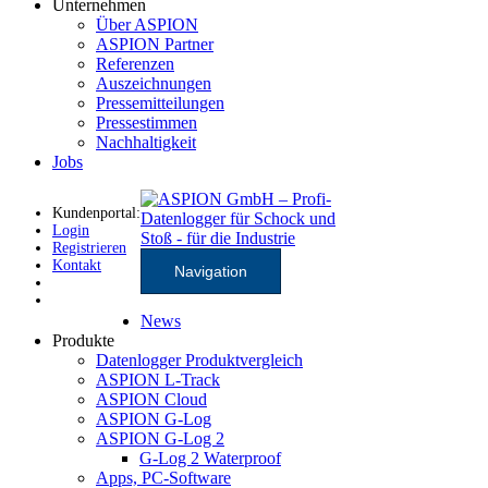
Unternehmen
Über ASPION
ASPION Partner
Referenzen
Auszeichnungen
Pressemitteilungen
Pressestimmen
Nachhaltigkeit
Jobs
Kundenportal:
Login
Registrieren
Kontakt
Navigation
News
Produkte
Datenlogger Produktvergleich
ASPION L-Track
ASPION Cloud
ASPION G-Log
ASPION G-Log 2
G-Log 2 Waterproof
Apps, PC-Software