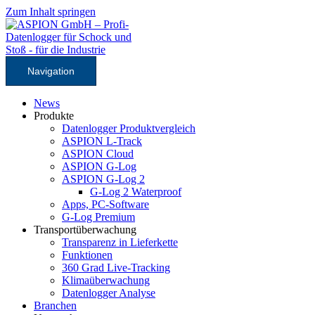
Zum Inhalt springen
Navigation
News
Produkte
Datenlogger Produktvergleich
ASPION L-Track
ASPION Cloud
ASPION G-Log
ASPION G-Log 2
G-Log 2 Waterproof
Apps, PC-Software
G-Log Premium
Transportüberwachung
Transparenz in Lieferkette
Funktionen
360 Grad Live-Tracking
Klimaüberwachung
Datenlogger Analyse
Branchen