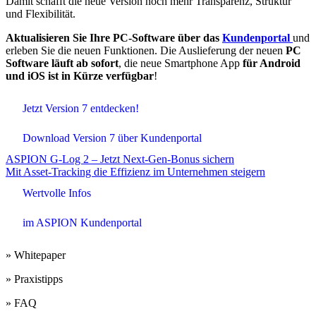
Damit schafft die neue Version noch mehr Transparenz, Struktur
und Flexibilität.
Aktualisieren Sie Ihre PC-Software über
das
Kundenportal
und
erleben Sie die neuen Funktionen. Die Auslieferung der neuen
PC
Software läuft ab sofort
, die neue Smartphone App
für Android
und iOS ist
in Kürze verfügbar
!
Jetzt Version 7 entdecken!
Download Version 7 über Kundenportal
Beitrags-
ASPION G-Log 2 – Jetzt Next-Gen-Bonus sichern
Mit Asset-Tracking die Effizienz im Unternehmen steigern
Navigation
Wertvolle Infos
im ASPION Kundenportal
» Whitepaper
» Praxistipps
» FAQ