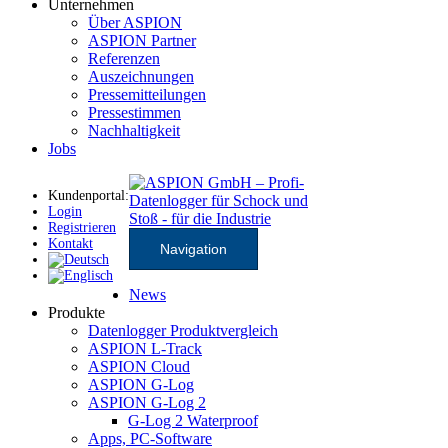
Unternehmen
Über ASPION
ASPION Partner
Referenzen
Auszeichnungen
Pressemitteilungen
Pressestimmen
Nachhaltigkeit
Jobs
Kundenportal:
Login
Registrieren
Kontakt
Navigation
News
Produkte
Datenlogger Produktvergleich
ASPION L-Track
ASPION Cloud
ASPION G-Log
ASPION G-Log 2
G-Log 2 Waterproof
Apps, PC-Software