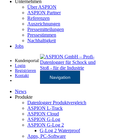
Unternehmen
Über ASPION
ASPION Partner
Referenzen
Auszeichnungen
Pressemitteilungen
Pressestimmen
Nachhaltigkeit
Jobs
Kundenportal:
Login
Registrieren
Kontakt
Navigation
News
Produkte
Datenlogger Produktvergleich
ASPION L-Track
ASPION Cloud
ASPION G-Log
ASPION G-Log 2
G-Log 2 Waterproof
Apps, PC-Software