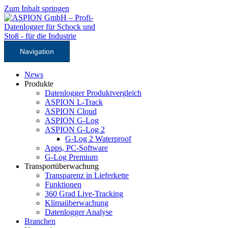
Zum Inhalt springen
Navigation
News
Produkte
Datenlogger Produktvergleich
ASPION L-Track
ASPION Cloud
ASPION G-Log
ASPION G-Log 2
G-Log 2 Waterproof
Apps, PC-Software
G-Log Premium
Transportüberwachung
Transparenz in Lieferkette
Funktionen
360 Grad Live-Tracking
Klimaüberwachung
Datenlogger Analyse
Branchen