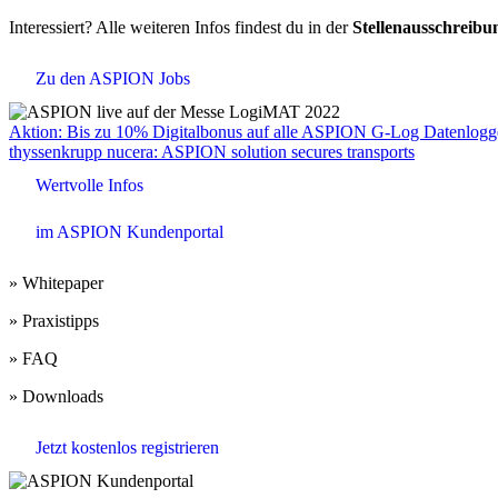
Interessiert? Alle weiteren Infos findest du in der
Stellenausschreib
Zu den ASPION Jobs
Beitrags-
Aktion: Bis zu 10% Digitalbonus auf alle ASPION G-Log Datenlogg
thyssenkrupp nucera: ASPION solution secures transports
Navigation
Wertvolle Infos
im ASPION Kundenportal
» Whitepaper
» Praxistipps
» FAQ
» Downloads
Jetzt kostenlos registrieren