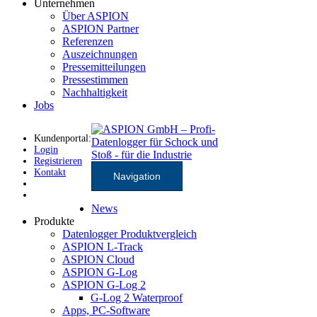
Unternehmen
Über ASPION
ASPION Partner
Referenzen
Auszeichnungen
Pressemitteilungen
Pressestimmen
Nachhaltigkeit
Jobs
Kundenportal:
Login
Registrieren
Kontakt
Navigation
News
Produkte
Datenlogger Produktvergleich
ASPION L-Track
ASPION Cloud
ASPION G-Log
ASPION G-Log 2
G-Log 2 Waterproof
Apps, PC-Software