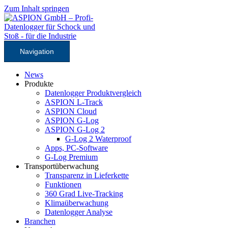
Zum Inhalt springen
Navigation
News
Produkte
Datenlogger Produktvergleich
ASPION L-Track
ASPION Cloud
ASPION G-Log
ASPION G-Log 2
G-Log 2 Waterproof
Apps, PC-Software
G-Log Premium
Transportüberwachung
Transparenz in Lieferkette
Funktionen
360 Grad Live-Tracking
Klimaüberwachung
Datenlogger Analyse
Branchen