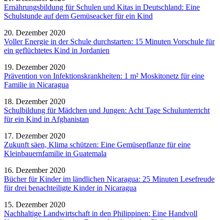
Ernährungsbildung für Schulen und Kitas in Deutschland: Eine
Schulstunde auf dem Gemüseacker für ein Kind
20. Dezember 2020
Voller Energie in der Schule durchstarten: 15 Minuten Vorschule für
ein geflüchtetes Kind in Jordanien
19. Dezember 2020
Prävention von Infektionskrankheiten: 1 m² Moskitonetz für eine
Familie in Nicaragua
18. Dezember 2020
Schulbildung für Mädchen und Jungen: Acht Tage Schulunterricht
für ein Kind in Afghanistan
17. Dezember 2020
Zukunft säen, Klima schützen: Eine Gemüsepflanze für eine
Kleinbauernfamilie in Guatemala
16. Dezember 2020
Bücher für Kinder im ländlichen Nicaragua: 25 Minuten Lesefreude
für drei benachteiligte Kinder in Nicaragua
15. Dezember 2020
Nachhaltige Landwirtschaft in den Philippinen: Eine Handvoll