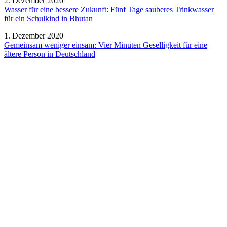
2. Dezember 2020
Wasser für eine bessere Zukunft: Fünf Tage sauberes Trinkwasser
für ein Schulkind in Bhutan
1. Dezember 2020
Gemeinsam weniger einsam: Vier Minuten Geselligkeit für eine
ältere Person in Deutschland