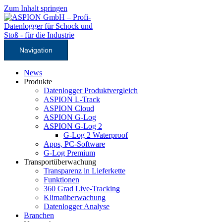
Zum Inhalt springen
Navigation
News
Produkte
Datenlogger Produktvergleich
ASPION L-Track
ASPION Cloud
ASPION G-Log
ASPION G-Log 2
G-Log 2 Waterproof
Apps, PC-Software
G-Log Premium
Transportüberwachung
Transparenz in Lieferkette
Funktionen
360 Grad Live-Tracking
Klimaüberwachung
Datenlogger Analyse
Branchen