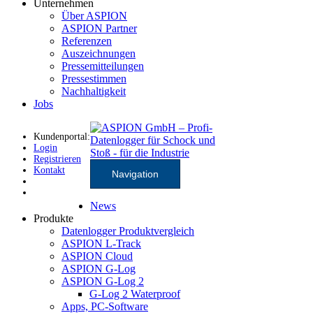
Unternehmen
Über ASPION
ASPION Partner
Referenzen
Auszeichnungen
Pressemitteilungen
Pressestimmen
Nachhaltigkeit
Jobs
Kundenportal:
Login
Registrieren
Kontakt
Navigation
News
Produkte
Datenlogger Produktvergleich
ASPION L-Track
ASPION Cloud
ASPION G-Log
ASPION G-Log 2
G-Log 2 Waterproof
Apps, PC-Software