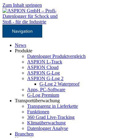
Zum Inhalt springen
Navigation
News
Produkte
Datenlogger Produktvergleich
ASPION L-Track
ASPION Cloud
ASPION G-Log
ASPION G-Log 2
G-Log 2 Waterproof
Apps, PC-Software
G-Log Premium
Transportüberwachung
Transparenz in Lieferkette
Funktionen
360 Grad Live-Tracking
Klimaüberwachung
Datenlogger Analyse
Branchen