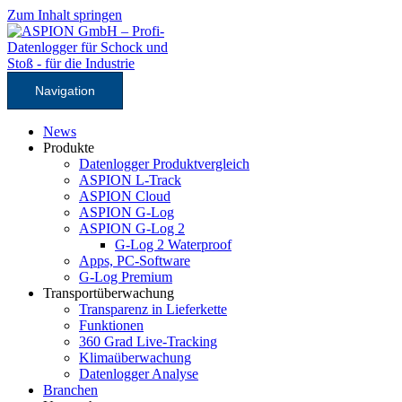
Zum Inhalt springen
Navigation
News
Produkte
Datenlogger Produktvergleich
ASPION L-Track
ASPION Cloud
ASPION G-Log
ASPION G-Log 2
G-Log 2 Waterproof
Apps, PC-Software
G-Log Premium
Transportüberwachung
Transparenz in Lieferkette
Funktionen
360 Grad Live-Tracking
Klimaüberwachung
Datenlogger Analyse
Branchen