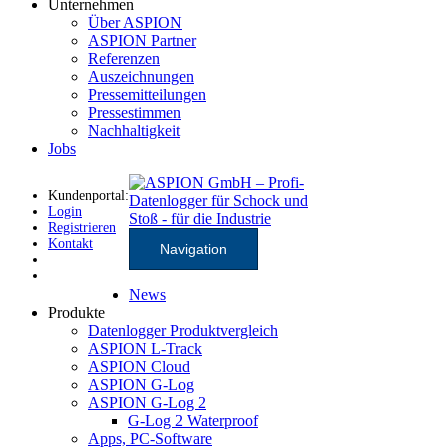
Unternehmen
Über ASPION
ASPION Partner
Referenzen
Auszeichnungen
Pressemitteilungen
Pressestimmen
Nachhaltigkeit
Jobs
Kundenportal:
Login
Registrieren
Kontakt
Navigation
News
Produkte
Datenlogger Produktvergleich
ASPION L-Track
ASPION Cloud
ASPION G-Log
ASPION G-Log 2
G-Log 2 Waterproof
Apps, PC-Software