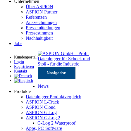
Unternehmen
Über ASPION
ASPION Partner
Referenzen
Auszeichnungen
Pressemitteilungen
Pressestimmen
Nachhaltigkeit
Jobs
Kundenportal:
Login
Registrieren
Kontakt
Navigation
News
Produkte
Datenlogger Produktvergleich
ASPION L-Track
ASPION Cloud
ASPION G-Log
ASPION G-Log 2
G-Log 2 Waterproof
Apps, PC-Software