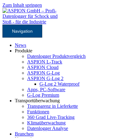
Zum Inhalt springen
Navigation
News
Produkte
Datenlogger Produktvergleich
ASPION L-Track
ASPION Cloud
ASPION G-Log
ASPION G-Log 2
G-Log 2 Waterproof
Apps, PC-Software
G-Log Premium
Transportüberwachung
Transparenz in Lieferkette
Funktionen
360 Grad Live-Tracking
Klimaüberwachung
Datenlogger Analyse
Branchen