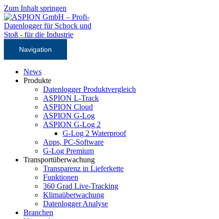
Zum Inhalt springen
Navigation
News
Produkte
Datenlogger Produktvergleich
ASPION L-Track
ASPION Cloud
ASPION G-Log
ASPION G-Log 2
G-Log 2 Waterproof
Apps, PC-Software
G-Log Premium
Transportüberwachung
Transparenz in Lieferkette
Funktionen
360 Grad Live-Tracking
Klimaüberwachung
Datenlogger Analyse
Branchen