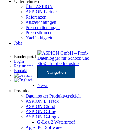
Unternehmen
Über ASPION
ASPION Partner
Referenzen
Auszeichnungen
Pressemitteilungen
Pressestimmen
Nachhaltigkeit
Jobs
Kundenportal:
Login
Registrieren
Kontakt
Navigation
News
Produkte
Datenlogger Produktvergleich
ASPION L-Track
ASPION Cloud
ASPION G-Log
ASPION G-Log 2
G-Log 2 Waterproof
Apps, PC-Software