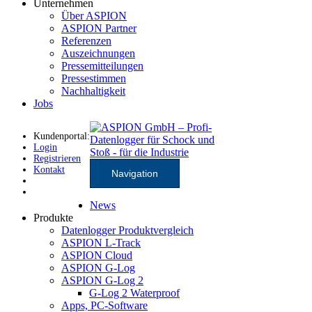
Unternehmen
Über ASPION
ASPION Partner
Referenzen
Auszeichnungen
Pressemitteilungen
Pressestimmen
Nachhaltigkeit
Jobs
Kundenportal:
Login
Registrieren
Kontakt
Navigation
News
Produkte
Datenlogger Produktvergleich
ASPION L-Track
ASPION Cloud
ASPION G-Log
ASPION G-Log 2
G-Log 2 Waterproof
Apps, PC-Software