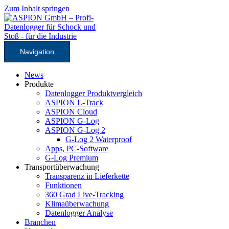
Zum Inhalt springen
Navigation
News
Produkte
Datenlogger Produktvergleich
ASPION L-Track
ASPION Cloud
ASPION G-Log
ASPION G-Log 2
G-Log 2 Waterproof
Apps, PC-Software
G-Log Premium
Transportüberwachung
Transparenz in Lieferkette
Funktionen
360 Grad Live-Tracking
Klimaüberwachung
Datenlogger Analyse
Branchen