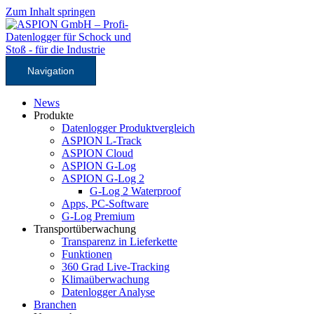
Zum Inhalt springen
Navigation
News
Produkte
Datenlogger Produktvergleich
ASPION L-Track
ASPION Cloud
ASPION G-Log
ASPION G-Log 2
G-Log 2 Waterproof
Apps, PC-Software
G-Log Premium
Transportüberwachung
Transparenz in Lieferkette
Funktionen
360 Grad Live-Tracking
Klimaüberwachung
Datenlogger Analyse
Branchen