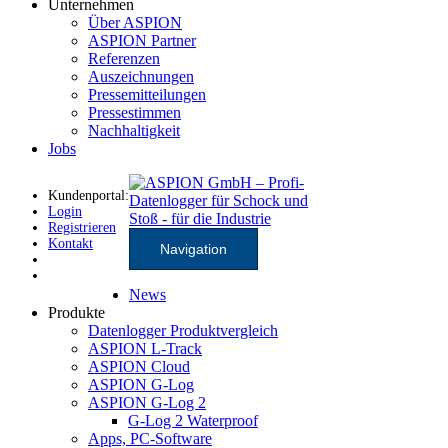
Unternehmen
Über ASPION
ASPION Partner
Referenzen
Auszeichnungen
Pressemitteilungen
Pressestimmen
Nachhaltigkeit
Jobs
Kundenportal:
Login
Registrieren
Kontakt
Navigation
News
Produkte
Datenlogger Produktvergleich
ASPION L-Track
ASPION Cloud
ASPION G-Log
ASPION G-Log 2
G-Log 2 Waterproof
Apps, PC-Software